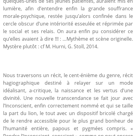
quelques-unes de ses jeunes patientes, auraient mis en
lumière, afin d’entendre enfin la grande souffrance
morale-psychique, restée jusqu’alors confinée dans le
cercle obscur d’une intériorité esseulée et réprimée par
le social et ses relais. On aura enfin pu considérer ce
qu’elles avaient à dire !!! : …Mythème et scène originelle.
Mystère plutôt : cf M. Hurni, G. Stoll, 2014.
Nous traversons un récit, le cent-énième du genre, récit
hagiographique destiné à relayer sur un mode
idéalisant, a-critique, la naissance et les vertus d’une
divinité. Une nouvelle transcendance se fait jour avec
l’Inconscient, enfin correctement nommé et qui se taille
la part du lion, le tout avec un dispositif bricolé chargé
de le rendre accessible pour le plus grand bonheur de
l’humanité entière, papous et pygmées compris. «
Rendre l’Inconscient, conscient » comme on peut encore