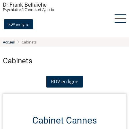
Aller
Dr Frank Bellaiche
Psychiatre à Cannes et Ajaccio
au
contenu
principal
RDV en ligne
Accueil
Cabinets
Cabinets
RDV en ligne
Cabinet Cannes